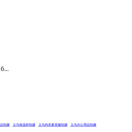
6…
品拍摄
义乌保温杯拍摄
义乌内衣家居服拍摄
义乌办公用品拍摄