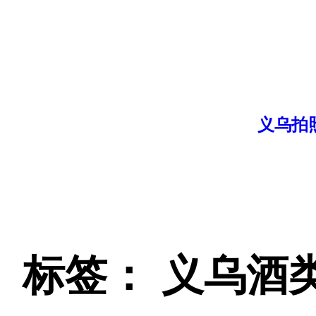
跳
至
内
容
义乌拍
标签：
义乌酒