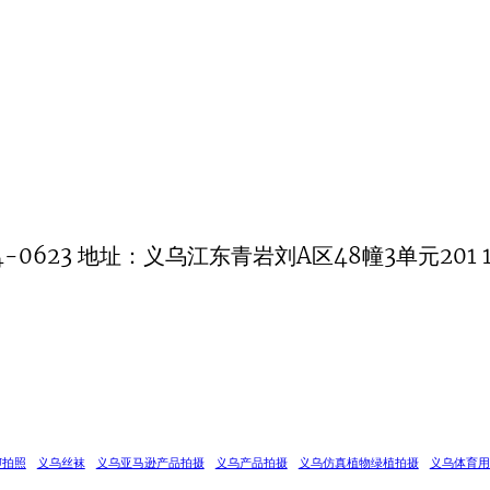
0623 地址：义乌江东青岩刘A区48幢3单元201 1
U拍照
义乌丝袜
义乌亚马逊产品拍摄
义乌产品拍摄
义乌仿真植物绿植拍摄
义乌体育用