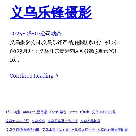
义乌乐锋摄影
2025-08-03
公司动态
义乌摄影公司.义乌乐锋产品拍摄联系137-3894-
0623 地址：义乌江东青岩刘A区48幢3单元201
16…
Continue Reading →
1688淘宝
amazon\亚马逊
shein\希音
temu
tiktok
义乌SHEIN拍照
义乌TEMU拍照
义乌丝袜
义乌亚马逊产品拍摄
义乌产品拍摄
义乌仿真植物绿植拍摄
义乌体育用品拍摄
义乌保温杯拍摄
义乌内衣家居服拍摄